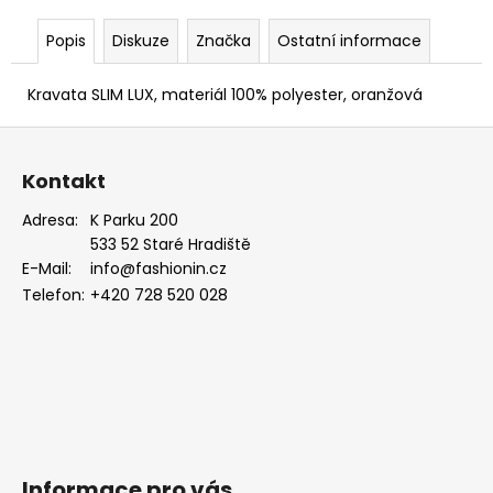
PUDROVÁ,
TMAVĚ
Popis
Diskuze
Značka
Ostatní informace
HNĚDÁ
KŮŽE
886-
Kravata SLIM LUX, materiál 100% polyester, oranžová
986363
Z
1
679
á
Kč
Kontakt
p
a
Adresa:
K Parku 200
533 52 Staré Hradiště
t
E-Mail:
info@fashionin.cz
í
Telefon:
+420 728 520 028
Informace pro vás