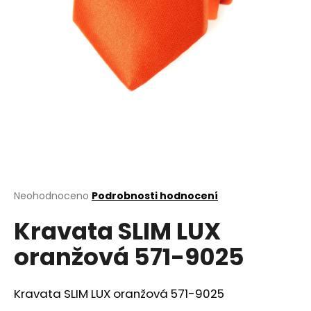
a
j
í
t
?
HLEDAT
Průměrné
Neohodnoceno
Podrobnosti hodnocení
hodnocení
D
Kravata SLIM LUX
produktu
o
je
oranžová 571-9025
0,0
p
z
o
5
r
hvězdiček.
Kravata SLIM LUX oranžová 571-9025
u