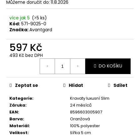
č
Můžeme doručit do:
11.8.2026
u
j
více jak 5
(>5 ks)
e
Kód:
571-9025-0
m
Značka:
Avantgard
e
597 Kč
SET
493 Kč bez DPH
LÁTKOVÉ
Měrná
ŠLE
DO KOŠÍKU
cena:
Y
S
KOŽENÝM
STŘEDEM
Zeptat se
Hlídat
Sdílet
A
ZAPÍNÁNÍM
Kategorie
:
Kravaty luxusní Slim
NA
Záruka
:
24 měsíců
KLIPY
-
EAN
:
8596603005907
35
Barva
:
Oranžová
MM,
Materiál
:
100% polyester
MOTÝLEK
Velikost
:
šířka 5 cm
A
KAPESNÍČEK