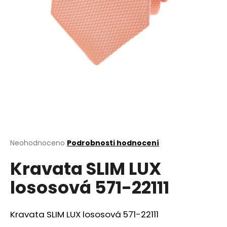
a
j
í
t
?
HLEDAT
Průměrné
Neohodnoceno
Podrobnosti hodnocení
hodnocení
D
Kravata SLIM LUX
produktu
o
je
lososová 571-22111
0,0
p
z
o
5
r
hvězdiček.
Kravata SLIM LUX lososová 571-22111
u