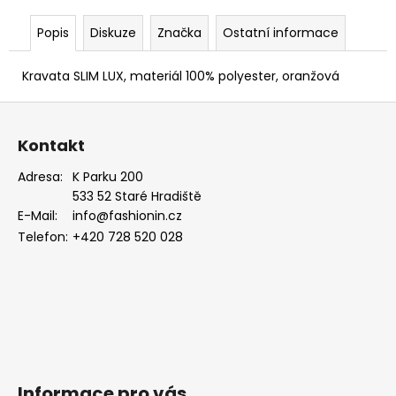
MODRÁ,
KOŇAKOVÁ
Popis
Diskuze
Značka
Ostatní informace
KŮŽE
886-
2244369
Kravata SLIM LUX, materiál 100% polyester, oranžová
1
Z
754
Kč
á
Kontakt
p
a
Adresa:
K Parku 200
533 52 Staré Hradiště
t
E-Mail:
info@fashionin.cz
í
Telefon:
+420 728 520 028
Informace pro vás