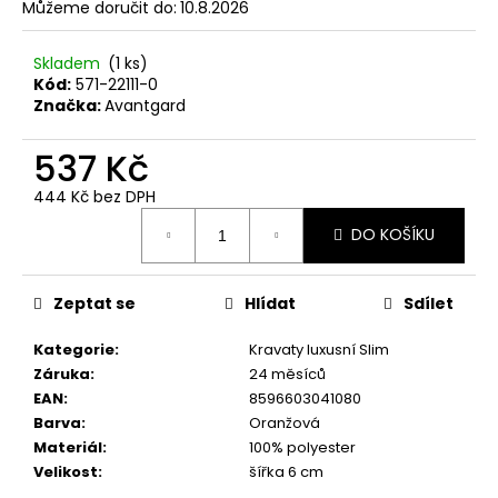
č
Můžeme doručit do:
10.8.2026
u
j
Skladem
(1 ks)
e
Kód:
571-22111-0
m
Značka:
Avantgard
e
537 Kč
SET
444 Kč bez DPH
LÁTKOVÉ
Měrná
ŠLE
DO KOŠÍKU
cena:
Y
S
KOŽENÝM
STŘEDEM
Zeptat se
Hlídat
Sdílet
A
ZAPÍNÁNÍM
Kategorie
:
Kravaty luxusní Slim
NA
Záruka
:
24 měsíců
KLIPY
-
EAN
:
8596603041080
35
Barva
:
Oranžová
MM,
Materiál
:
100% polyester
MOTÝLEK
Velikost
:
šířka 6 cm
A
KAPESNÍČEK