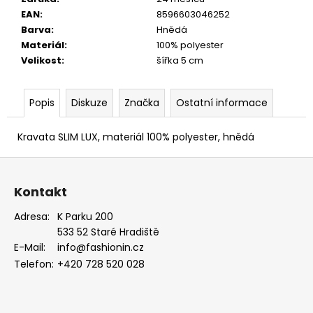
MODRÁ,
EAN
:
8596603046252
KOŇAKOVÁ
Barva
:
Hnědá
KŮŽE
886-
Materiál
:
100% polyester
2244369
Velikost
:
šířka 5 cm
1
754
Kč
Popis
Diskuze
Značka
Ostatní informace
Kravata SLIM LUX, materiál 100% polyester, hnědá
Z
á
Kontakt
p
a
Adresa:
K Parku 200
533 52 Staré Hradiště
t
E-Mail:
info@fashionin.cz
í
Telefon:
+420 728 520 028