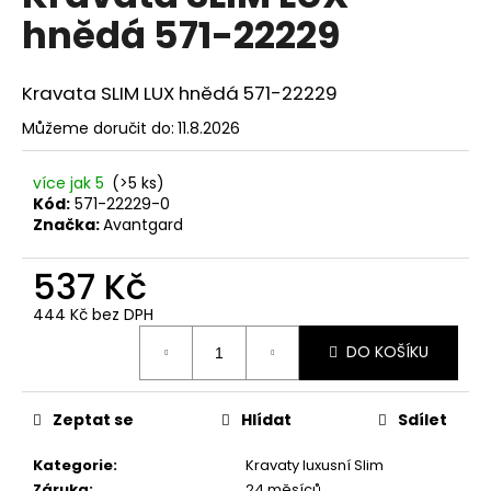
č
je
hnědá 571-22229
0,0
u
z
j
5
e
hvězdiček.
Kravata SLIM LUX hnědá 571-22229
m
e
Můžeme doručit do:
11.8.2026
více jak 5
(>5 ks)
SET
Kód:
571-22229-0
LÁTKOVÉ
ŠLE
Značka:
Avantgard
Y
S
537 Kč
KOŽENÝM
STŘEDEM
444 Kč bez DPH
A
Měrná
ZAPÍNÁNÍM
DO KOŠÍKU
NA
cena:
KLIPY
-
35
Zeptat se
Hlídat
Sdílet
MM,
MOTÝLEK
Kategorie
:
Kravaty luxusní Slim
A
KAPESNÍČEK
Záruka
:
24 měsíců