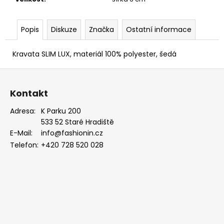
EUKALYPTOVÁ,
KOŇAKOVÁ
KŮŽE
Popis
Diskuze
Značka
Ostatní informace
886-
988169
1
Kravata SLIM LUX, materiál 100% polyester, šedá
679
Kč
Z
á
Kontakt
p
a
Adresa:
K Parku 200
533 52 Staré Hradiště
t
E-Mail:
info@fashionin.cz
í
Telefon:
+420 728 520 028