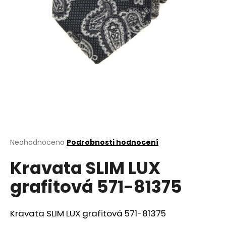
a
j
í
t
?
HLEDAT
Průměrné
Neohodnoceno
Podrobnosti hodnocení
hodnocení
D
Kravata SLIM LUX
produktu
o
je
grafitová 571-81375
0,0
p
z
o
5
r
hvězdiček.
Kravata SLIM LUX grafitová 571-81375
u