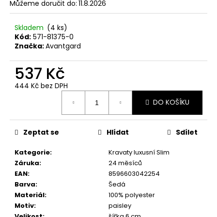
č
Můžeme doručit do:
11.8.2026
u
j
Skladem
(4 ks)
e
Kód:
571-81375-0
m
Značka:
Avantgard
e
537 Kč
SET
444 Kč bez DPH
LÁTKOVÉ
Měrná
ŠLE
DO KOŠÍKU
cena:
Y
S
KOŽENÝM
STŘEDEM
Zeptat se
Hlídat
Sdílet
A
ZAPÍNÁNÍM
Kategorie
:
Kravaty luxusní Slim
NA
Záruka
:
24 měsíců
KLIPY
-
EAN
:
8596603042254
35
Barva
:
Šedá
MM,
Materiál
:
100% polyester
MOTÝLEK
Motiv
:
paisley
A
KAPESNÍČEK
Velikost
:
šířka 6 cm