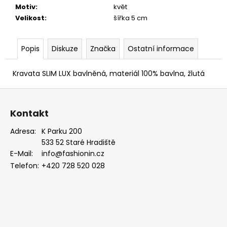
EUKALYPTOVÁ,
Motiv
:
květ
KOŇAKOVÁ
Velikost
:
šířka 5 cm
KŮŽE
886-
988169
Popis
Diskuze
Značka
Ostatní informace
1
679
Kč
Kravata SLIM LUX bavlněná, materiál 100% bavlna, žlutá
Z
á
Kontakt
p
a
Adresa:
K Parku 200
533 52 Staré Hradiště
t
E-Mail:
info@fashionin.cz
í
Telefon:
+420 728 520 028