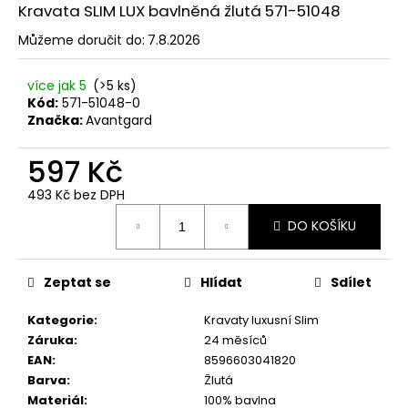
č
Kravata SLIM LUX bavlněná žlutá 571-51048
u
j
Můžeme doručit do:
7.8.2026
e
m
více jak 5
(>5 ks)
e
Kód:
571-51048-0
Značka:
Avantgard
SET
597 Kč
LÁTKOVÉ
ŠLE
493 Kč bez DPH
Y
Měrná
S
DO KOŠÍKU
cena:
KOŽENÝM
STŘEDEM
A
ZAPÍNÁNÍM
Zeptat se
Hlídat
Sdílet
NA
KLIPY
Kategorie
:
Kravaty luxusní Slim
-
Záruka
:
24 měsíců
35
MM,
EAN
:
8596603041820
MOTÝLEK
Barva
:
Žlutá
A
Materiál
:
100% bavlna
KAPESNÍČEK