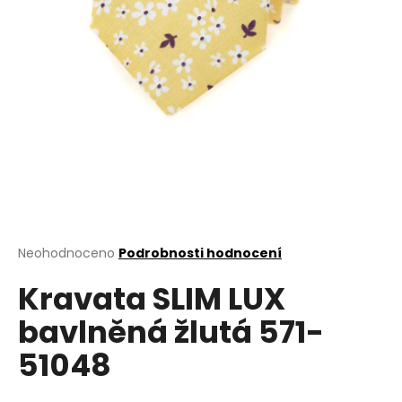
a
j
í
t
?
HLEDAT
Průměrné
Neohodnoceno
Podrobnosti hodnocení
hodnocení
D
Kravata SLIM LUX
produktu
o
je
bavlněná žlutá 571-
0,0
p
z
o
51048
5
r
hvězdiček.
u