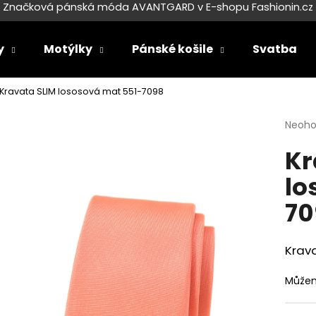
Značková pánská móda AVANTGARD v E-shopu Fashionin.cz
y
Motýlky
Pánské košile
Svatba
Co potřebujete najít?
Kravata SLIM lososová mat 551-7098
Průmě
Neoh
HLEDAT
hodno
Kr
produ
je
lo
0,0
Doporučujeme
z
70
5
hvězdi
Krav
Můžem
SET LÁTKOVÉ ŠLE Y S KOŽENÝM
SET LÁTKOVÉ ŠL