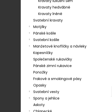
STŘEDEM A ZAPÍNÁNÍM NA KLIPY - 35
Kravaty luxusní Slim
e
MM, MOTÝLEK A KAPESNÍČEK MODRÁ,
Kravaty hedvábné
KOŇAKOVÁ KŮŽE 886-2244369
l
Kravaty lněné
1 754 Kč
Svatební kravaty
Motýlky
Pánské košile
Svatební košile
Manžetové knoflíčky a návleky
Kapesníčky
Společenské rukavičky
Pánské zimní rukavice
Ponožky
Frakové a smokingové pásy
Opasky
Svatební vesty
Spony a jehlice
Askoty
Chlapecké