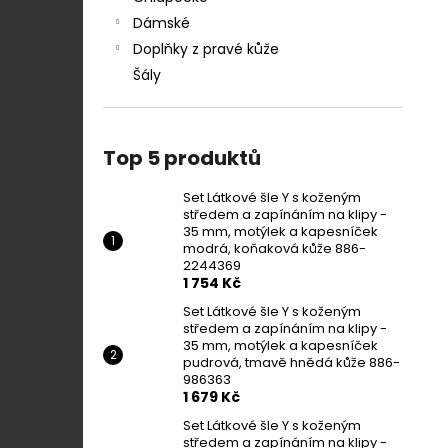
Dámské
Doplňky z pravé kůže
Šály
Top 5 produktů
Set Látkové šle Y s koženým
středem a zapínáním na klipy -
35 mm, motýlek a kapesníček
modrá, koňaková kůže 886-
2244369
1 754 Kč
Set Látkové šle Y s koženým
středem a zapínáním na klipy -
35 mm, motýlek a kapesníček
pudrová, tmavě hnědá kůže 886-
986363
1 679 Kč
Set Látkové šle Y s koženým
středem a zapínáním na klipy -