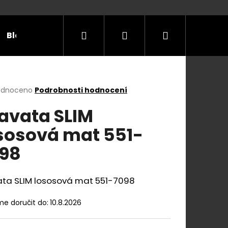
Hledat
Přihlášení
Nákupní
Blog
Příležitosti
Velikostní tabulky
Do
košík
rné
odnoceno
Podrobnosti hodnocení
cení
avata SLIM
ktu
sosová mat 551-
98
ček.
ata SLIM lososová mat 551-7098
e doručit do:
10.8.2026
E Y S KOŽENÝM