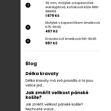
35 mm, motýlek a kapesníček
eukalyptová, koňaková kůže 886-
988169
1 679 Kč
Motýlek s kapesníčkem limetková
575-9045
457 Kč
Kravata LUX limetková 561-9045
597 Kč
Blog
Délka kravaty
Délka kravaty má svá pravidla a ta jsou
velice jed...
Jak změřit velikost pánské
košile?
Jak změřit velikost pánské košile?
Nechcete vrace...