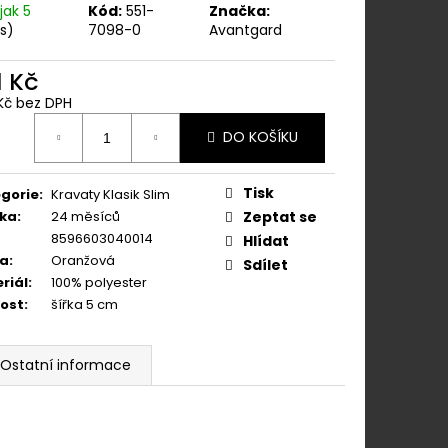
ÁNÍM NA KLIPY - 35
jak 5
Kód:
551-
Značka:
KAPESNÍČEK
ks)
7098-0
Avantgard
KOŇAKOVÁ KŮŽE 886-
1 Kč
Kč bez DPH
ná
DO KOŠÍKU
:
Tisk
gorie
:
Kravaty Klasik Slim
ka
:
24 měsíců
Zeptat se
8596603040014
Hlídat
va
:
Oranžová
Sdílet
riál
:
100% polyester
kost
:
šířka 5 cm
Ostatní informace