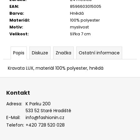
EUKALYPTOVÁ,
EAN
:
8596603015005
KOŇAKOVÁ
Barva
:
Hnědá
KŮŽE
886-
Materiál
:
100% polyester
988169
Motiv
:
myslivost
1
Velikost
:
šířka 7 cm
679
Kč
Popis
Diskuze
Značka
Ostatní informace
Kravata LUX, materiál 100% polyester, hnědá
Z
á
Kontakt
p
a
Adresa:
K Parku 200
533 52 Staré Hradiště
t
E-Mail:
info@fashionin.cz
í
Telefon:
+420 728 520 028