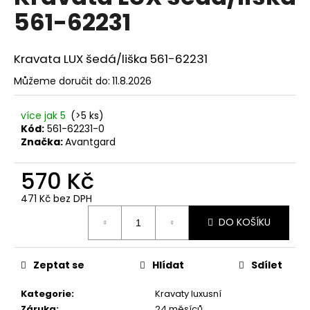
č
je
561-62231
0,0
u
z
j
5
e
hvězdiček.
Kravata LUX šedá/liška 561-62231
m
e
Můžeme doručit do:
11.8.2026
více jak 5
(>5 ks)
SET
Kód:
561-62231-0
LÁTKOVÉ
ŠLE
Značka:
Avantgard
Y
S
570 Kč
KOŽENÝM
STŘEDEM
471 Kč bez DPH
A
Měrná
ZAPÍNÁNÍM
DO KOŠÍKU
NA
cena:
KLIPY
-
35
Zeptat se
Hlídat
Sdílet
MM,
MOTÝLEK
Kategorie
:
Kravaty luxusní
A
KAPESNÍČEK
Záruka
:
24 měsíců