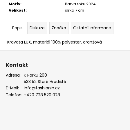
EUKALYPTOVÁ,
Motiv
:
Barva roku 2024
KOŇAKOVÁ
Velikost
:
šířka 7 cm
KŮŽE
886-
988169
Popis
Diskuze
Značka
Ostatní informace
1
679
Kč
Kravata LUX, materiál 100% polyester, oranžová
Z
á
Kontakt
p
a
Adresa:
K Parku 200
533 52 Staré Hradiště
t
E-Mail:
info@fashionin.cz
í
Telefon:
+420 728 520 028