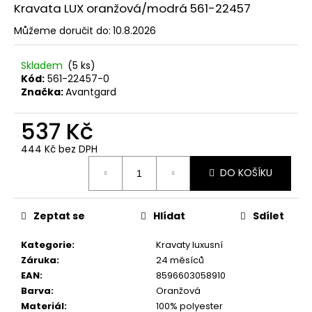
č
Kravata LUX oranžová/modrá 561-22457
u
j
Můžeme doručit do:
10.8.2026
e
m
Skladem
(5 ks)
e
Kód:
561-22457-0
Značka:
Avantgard
SET
537 Kč
LÁTKOVÉ
ŠLE
444 Kč bez DPH
Y
Měrná
S
DO KOŠÍKU
cena:
KOŽENÝM
STŘEDEM
A
ZAPÍNÁNÍM
Zeptat se
Hlídat
Sdílet
NA
KLIPY
Kategorie
:
Kravaty luxusní
-
Záruka
:
24 měsíců
35
MM,
EAN
:
8596603058910
MOTÝLEK
Barva
:
Oranžová
A
Materiál
:
100% polyester
KAPESNÍČEK