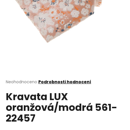
a
j
í
t
?
HLEDAT
Průměrné
Neohodnoceno
Podrobnosti hodnocení
hodnocení
D
Kravata LUX
produktu
o
je
oranžová/modrá 561-
0,0
p
z
o
22457
5
r
hvězdiček.
u