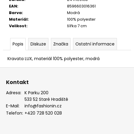
PUDROVÁ,
EAN
:
8596603016361
TMAVĚ
Barva
:
Modrá
HNĚDÁ
KŮŽE
Materiál
:
100% polyester
886-
Velikost
:
šířka 7 cm
986363
1
679
Popis
Diskuze
Značka
Ostatní informace
Kč
Kravata LUX, materiál 100% polyester, modrá
Z
á
Kontakt
p
a
Adresa:
K Parku 200
533 52 Staré Hradiště
t
E-Mail:
info@fashionin.cz
í
Telefon:
+420 728 520 028