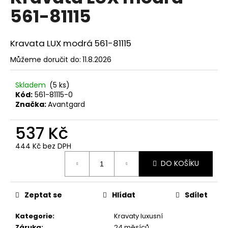
č
je
561-81115
0,0
u
z
j
5
e
hvězdiček.
Kravata LUX modrá 561-81115
m
e
Můžeme doručit do:
11.8.2026
Skladem
(5 ks)
SET
Kód:
561-81115-0
LÁTKOVÉ
ŠLE
Značka:
Avantgard
Y
S
537 Kč
KOŽENÝM
STŘEDEM
444 Kč bez DPH
A
Měrná
ZAPÍNÁNÍM
DO KOŠÍKU
NA
cena:
KLIPY
-
35
Zeptat se
Hlídat
Sdílet
MM,
MOTÝLEK
Kategorie
:
Kravaty luxusní
A
KAPESNÍČEK
Záruka
:
24 měsíců