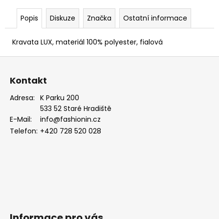
PUDROVÁ,
TMAVĚ
Popis
Diskuze
Značka
Ostatní informace
HNĚDÁ
KŮŽE
886-
Kravata LUX, materiál 100% polyester, fialová
986363
Z
1
679
á
Kč
Kontakt
p
a
Adresa:
K Parku 200
533 52 Staré Hradiště
t
E-Mail:
info@fashionin.cz
í
Telefon:
+420 728 520 028
Informace pro vás