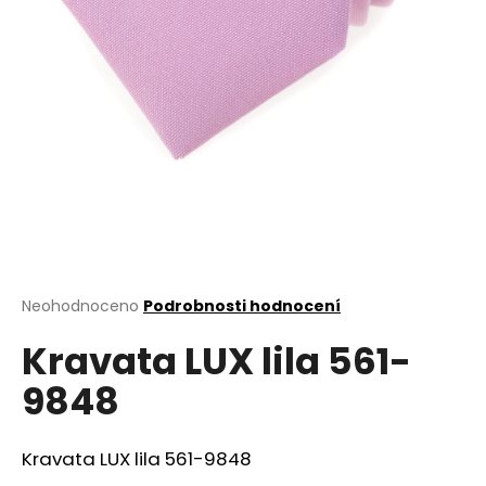
a
j
í
t
?
HLEDAT
Průměrné
Neohodnoceno
Podrobnosti hodnocení
hodnocení
D
Kravata LUX lila 561-
produktu
o
je
9848
0,0
p
z
o
5
r
hvězdiček.
Kravata LUX lila 561-9848
u