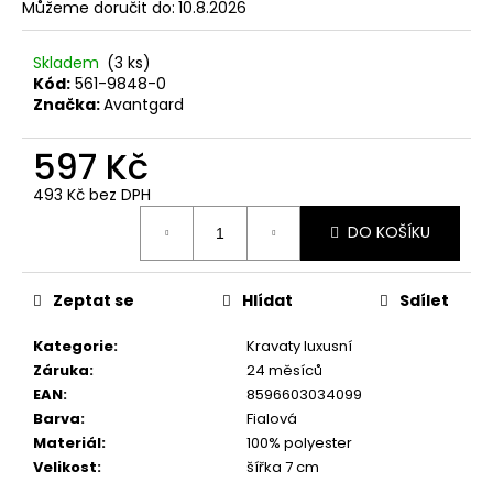
č
Můžeme doručit do:
10.8.2026
u
j
Skladem
(3 ks)
e
Kód:
561-9848-0
m
Značka:
Avantgard
e
597 Kč
SET
493 Kč bez DPH
LÁTKOVÉ
Měrná
ŠLE
DO KOŠÍKU
cena:
Y
S
KOŽENÝM
STŘEDEM
Zeptat se
Hlídat
Sdílet
A
ZAPÍNÁNÍM
Kategorie
:
Kravaty luxusní
NA
Záruka
:
24 měsíců
KLIPY
-
EAN
:
8596603034099
35
Barva
:
Fialová
MM,
Materiál
:
100% polyester
MOTÝLEK
Velikost
:
šířka 7 cm
A
KAPESNÍČEK