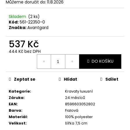
č
Můžeme doručit do:
11.8.2026
u
j
Skladem
(2 ks)
e
Kód:
561-22350-0
m
Značka:
Avantgard
e
537 Kč
SET
444 Kč bez DPH
LÁTKOVÉ
Měrná
ŠLE
DO KOŠÍKU
cena:
Y
S
KOŽENÝM
STŘEDEM
Zeptat se
Hlídat
Sdílet
A
ZAPÍNÁNÍM
Kategorie
:
Kravaty luxusní
NA
Záruka
:
24 měsíců
KLIPY
-
EAN
:
8596603052802
35
Barva
:
Fialová
MM,
Materiál
:
100% polyester
MOTÝLEK
Velikost
:
šířka 7,5 cm
A
KAPESNÍČEK