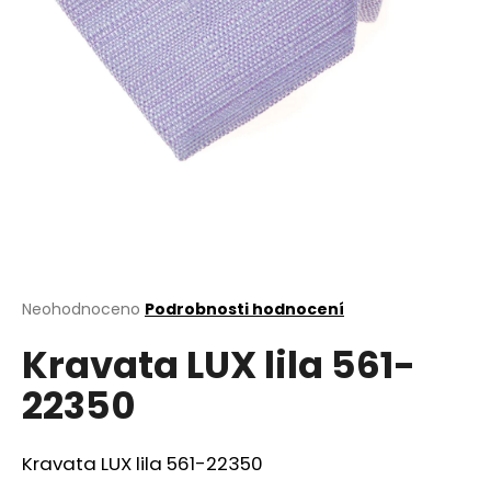
a
j
í
t
?
HLEDAT
Průměrné
Neohodnoceno
Podrobnosti hodnocení
hodnocení
D
Kravata LUX lila 561-
produktu
o
je
22350
0,0
p
z
o
5
r
hvězdiček.
Kravata LUX lila 561-22350
u