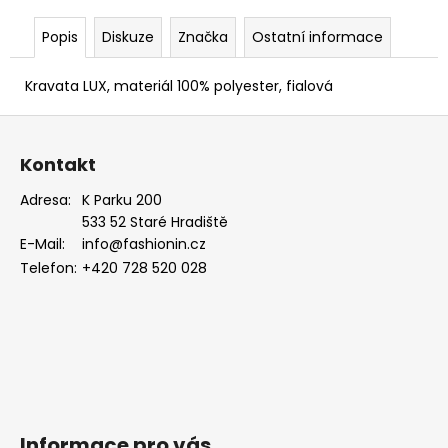
EUKALYPTOVÁ,
KOŇAKOVÁ
Popis
Diskuze
Značka
Ostatní informace
KŮŽE
886-
988169
Kravata LUX, materiál 100% polyester, fialová
1
Z
679
Kč
á
Kontakt
p
a
Adresa:
K Parku 200
533 52 Staré Hradiště
t
E-Mail:
info@fashionin.cz
í
Telefon:
+420 728 520 028
Informace pro vás