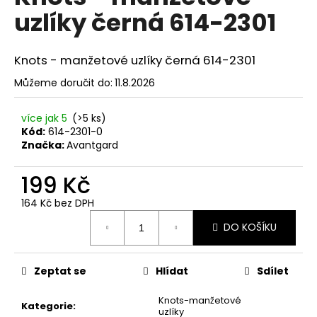
č
je
uzlíky černá 614-2301
0,0
u
z
j
5
e
hvězdiček.
Knots - manžetové uzlíky černá 614-2301
m
e
Můžeme doručit do:
11.8.2026
více jak 5
(>5 ks)
SET
Kód:
614-2301-0
LÁTKOVÉ
ŠLE
Značka:
Avantgard
Y
S
199 Kč
KOŽENÝM
STŘEDEM
164 Kč bez DPH
A
Měrná
ZAPÍNÁNÍM
DO KOŠÍKU
NA
cena:
KLIPY
-
35
Zeptat se
Hlídat
Sdílet
MM,
MOTÝLEK
Knots-manžetové
A
Kategorie
:
uzlíky
KAPESNÍČEK