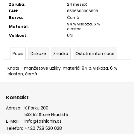
EUKALYPTOVÁ,
Záruka
:
24 měsíců
KOŇAKOVÁ
EAN
:
8596603006898
KŮŽE
Barva
:
Černá
886-
988169
94 % viskóza, 6 %
Materiál
:
elastan
1
Velikost
:
UNI
679
Kč
Popis
Diskuze
Značka
Ostatní informace
Knots - manžetové uzlíky, materiál 94 % viskóza, 6 %
elastan, černá
Z
á
Kontakt
p
a
Adresa:
K Parku 200
533 52 Staré Hradiště
t
E-Mail:
info@fashionin.cz
í
Telefon:
+420 728 520 028