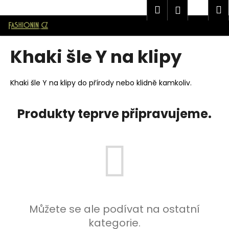
K
Značková pánská móda AVANTGARD v E-shopu Fashionin.cz
Hledat
Náku
M
Přihlášen
o
Přejít
Zpět
Zpět
košík
š
na
í
obsah
Khaki šle Y na klipy
C
k
o
p
Khaki šle Y na klipy do přírody nebo klidně kamkoliv.
o
t
Produkty teprve připravujeme.
ř
e
b
u
j
e
t
Můžete se ale podívat na ostatní
e
kategorie.
n