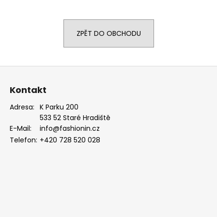
a
j
ZPĚT DO OBCHODU
í
t
?
Z
á
Kontakt
p
a
Adresa:
K Parku 200
HLEDAT
533 52 Staré Hradiště
t
E-Mail:
info@fashionin.cz
í
Telefon:
+420 728 520 028
D
o
p
o
r
u