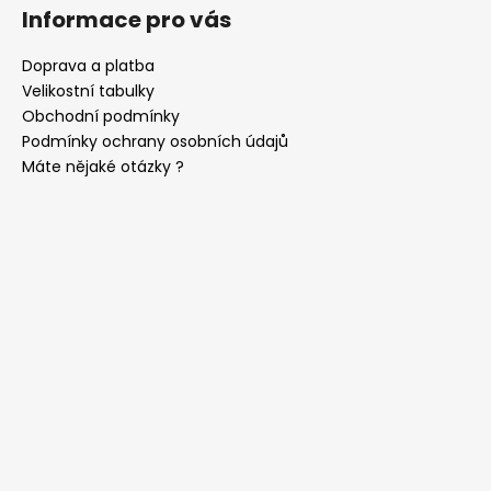
č
Informace pro vás
u
j
Doprava a platba
e
Velikostní tabulky
m
Obchodní podmínky
e
Podmínky ochrany osobních údajů
Máte nějaké otázky ?
SET
LÁTKOVÉ
ŠLE
Y
S
KOŽENÝM
STŘEDEM
A
ZAPÍNÁNÍM
NA
KLIPY
-
35
MM,
MOTÝLEK
A
KAPESNÍČEK