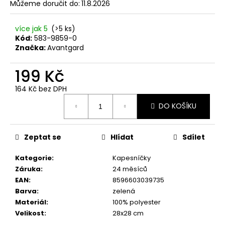
č
Můžeme doručit do:
11.8.2026
u
j
více jak 5
(>5 ks)
e
Kód:
583-9859-0
m
Značka:
Avantgard
e
199 Kč
SET
164 Kč bez DPH
LÁTKOVÉ
Měrná
ŠLE
DO KOŠÍKU
cena:
Y
S
KOŽENÝM
STŘEDEM
Zeptat se
Hlídat
Sdílet
A
ZAPÍNÁNÍM
Kategorie
:
Kapesníčky
NA
Záruka
:
24 měsíců
KLIPY
-
EAN
:
8596603039735
35
Barva
:
zelená
MM,
Materiál
:
100% polyester
MOTÝLEK
Velikost
:
28x28 cm
A
KAPESNÍČEK