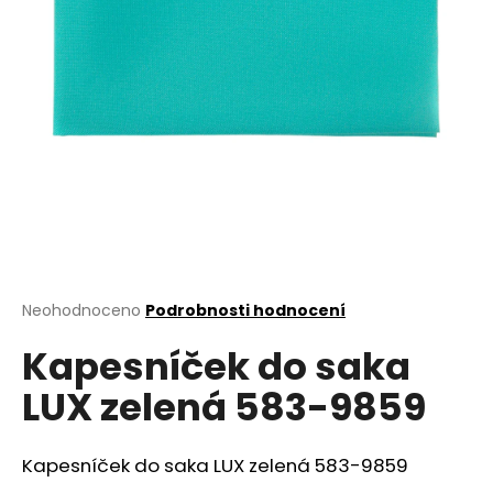
a
j
í
t
?
HLEDAT
Průměrné
Neohodnoceno
Podrobnosti hodnocení
hodnocení
D
Kapesníček do saka
produktu
o
je
LUX zelená 583-9859
0,0
p
z
o
5
r
hvězdiček.
Kapesníček do saka LUX zelená 583-9859
u