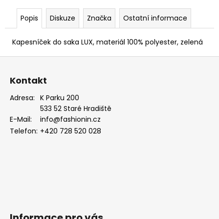
EUKALYPTOVÁ,
KOŇAKOVÁ
Popis
Diskuze
Značka
Ostatní informace
KŮŽE
886-
988169
Kapesníček do saka LUX, materiál 100% polyester, zelená
1
Z
679
Kč
á
Kontakt
p
a
Adresa:
K Parku 200
533 52 Staré Hradiště
t
E-Mail:
info@fashionin.cz
í
Telefon:
+420 728 520 028
Informace pro vás