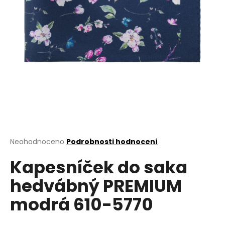
a
j
í
t
?
HLEDAT
Průměrné
Neohodnoceno
Podrobnosti hodnocení
hodnocení
D
Kapesníček do saka
produktu
o
je
hedvábný PREMIUM
0,0
p
z
o
modrá 610-5770
5
r
hvězdiček.
u