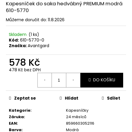
č
Kapesníček do saka hedvábný PREMIUM modrá
u
610-5770
j
e
Můžeme doručit do:
11.8.2026
m
e
Skladem
(1 ks)
Kód:
610-5770-0
Značka:
Avantgard
MOTÝLEK
S
578 Kč
KAPESNÍČKEM
LIMETKOVÁ
478 Kč bez DPH
575-
Měrná
9045
DO KOŠÍKU
cena:
457
Kč
Zeptat se
Hlídat
Sdílet
Kategorie
:
Kapesníčky
Záruka
:
24 měsíců
EAN
:
8596603052116
Barva
:
Modrá