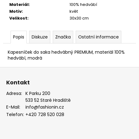
Materiál
:
100% hedvábí
Motiv
:
květ
Velikost
:
30x30 cm
Popis
Diskuze
Značka
Ostatní informace
Kapesníček do saka hedvábný PREMIUM, materiál 100%
hedvábí, modrá
Z
á
Kontakt
p
a
Adresa:
K Parku 200
533 52 Staré Hradiště
t
E-Mail:
info@fashionin.cz
í
Telefon:
+420 728 520 028