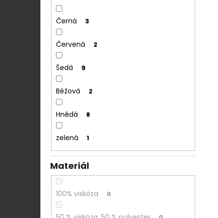
Černá
3
Červená
2
Šedá
9
Béžová
2
Hnědá
8
zelená
1
Materiál
100% viskóza
0
50 % viskóza, 50 % polyester
0