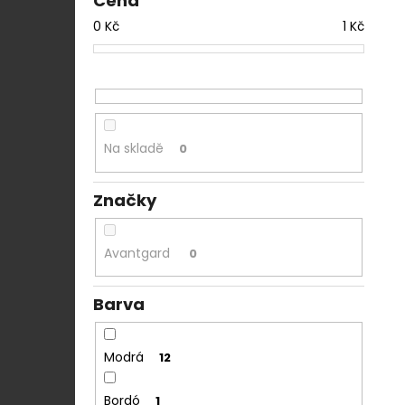
Cena
0
Kč
1
Kč
Na skladě
0
Značky
Avantgard
0
Barva
Modrá
12
Bordó
1