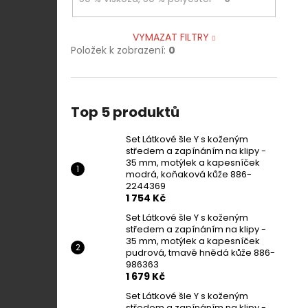
VYMAZAT FILTRY
Položek k zobrazení:
0
Top 5 produktů
Set Látkové šle Y s koženým
středem a zapínáním na klipy -
35 mm, motýlek a kapesníček
modrá, koňaková kůže 886-
2244369
1 754 Kč
Set Látkové šle Y s koženým
středem a zapínáním na klipy -
35 mm, motýlek a kapesníček
pudrová, tmavě hnědá kůže 886-
986363
1 679 Kč
Set Látkové šle Y s koženým
středem a zapínáním na klipy -