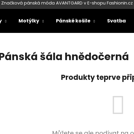
Značková pánská móda AVANTGARD v E-shopu Fashionin.cz
y
Motýlky
Pánské košile
Svatba
Co potřebujete najít?
Pánská šála hnědočerná
HLEDAT
Produkty teprve př
Doporučujeme
SET LÁTKOVÉ ŠLE Y S KOŽENÝM
SET LÁTKOVÉ ŠL
Můžete se ale podívat na o