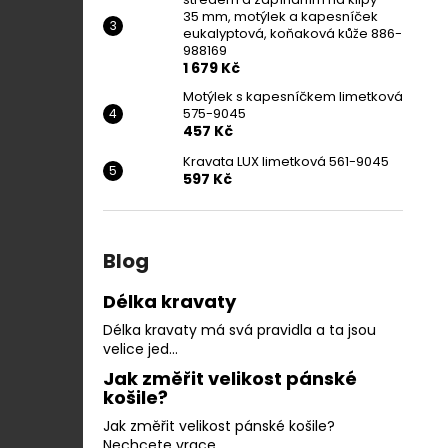
35 mm, motýlek a kapesníček
eukalyptová, koňaková kůže 886-
988169
1 679 Kč
Motýlek s kapesníčkem limetková
575-9045
457 Kč
Kravata LUX limetková 561-9045
597 Kč
Blog
Délka kravaty
Délka kravaty má svá pravidla a ta jsou
velice jed...
Jak změřit velikost pánské
košile?
Jak změřit velikost pánské košile?
Nechcete vrace...