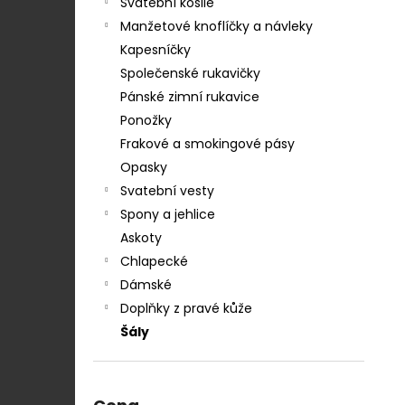
STŘEDEM A ZAPÍNÁNÍM NA KLIPY - 35
Svatební košile
e
MM, MOTÝLEK A KAPESNÍČEK MODRÁ,
Manžetové knoflíčky a návleky
KOŇAKOVÁ KŮŽE 886-2244369
l
Kapesníčky
1 754 Kč
Společenské rukavičky
Pánské zimní rukavice
Ponožky
Frakové a smokingové pásy
Opasky
Svatební vesty
Spony a jehlice
Askoty
Chlapecké
Dámské
Doplňky z pravé kůže
Šály