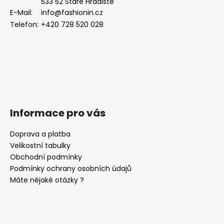
533 52 Staré Hradiště
t
E-Mail:
info@fashionin.cz
í
Telefon:
+420 728 520 028
Informace pro vás
Doprava a platba
Velikostní tabulky
Obchodní podmínky
Podmínky ochrany osobních údajů
Máte nějaké otázky ?