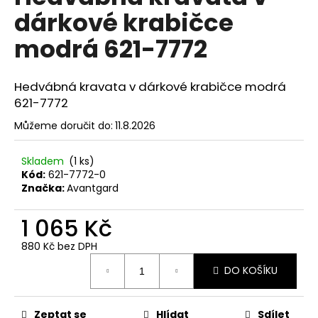
č
je
dárkové krabičce
0,0
u
z
j
modrá 621-7772
5
e
hvězdiček.
m
e
Hedvábná kravata v dárkové krabičce modrá
621-7772
SET
Můžeme doručit do:
11.8.2026
LÁTKOVÉ
ŠLE
Y
Skladem
(1 ks)
S
Kód:
621-7772-0
KOŽENÝM
Značka:
Avantgard
STŘEDEM
A
ZAPÍNÁNÍM
1 065 Kč
NA
KLIPY
880 Kč bez DPH
-
Měrná
35
DO KOŠÍKU
cena:
MM,
MOTÝLEK
A
KAPESNÍČEK
Zeptat se
Hlídat
Sdílet