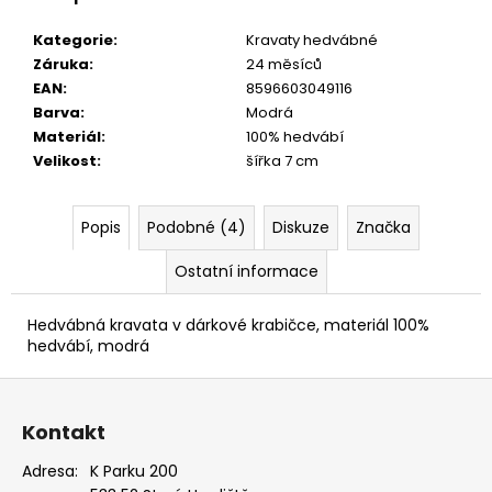
PUDROVÁ,
TMAVĚ
Kategorie
:
Kravaty hedvábné
HNĚDÁ
Záruka
:
24 měsíců
KŮŽE
886-
EAN
:
8596603049116
986363
Barva
:
Modrá
1
Materiál
:
100% hedvábí
679
Velikost
:
šířka 7 cm
Kč
Popis
Podobné (4)
Diskuze
Značka
Ostatní informace
Hedvábná kravata v dárkové krabičce, materiál 100%
hedvábí, modrá
Z
á
Kontakt
p
a
Adresa:
K Parku 200