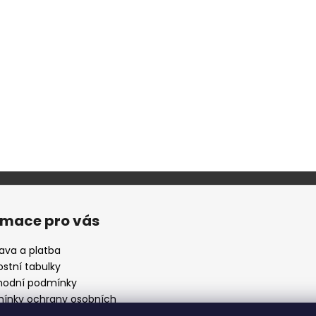
rmace pro vás
ava a platba
ostní tabulky
odní podmínky
ínky ochrany osobních
ů