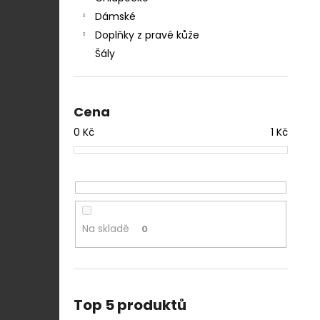
Dámské
Doplňky z pravé kůže
Šály
Cena
0
Kč
1
Kč
Na skladě
0
Top 5 produktů