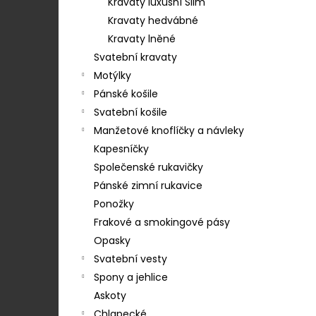
STŘEDEM A ZAPÍNÁNÍM NA KLIPY - 35
Kravaty luxusní Slim
e
MM, MOTÝLEK A KAPESNÍČEK MODRÁ,
Kravaty hedvábné
KOŇAKOVÁ KŮŽE 886-2244369
l
Kravaty lněné
1 754 Kč
Svatební kravaty
Motýlky
Pánské košile
Svatební košile
Manžetové knoflíčky a návleky
Kapesníčky
Společenské rukavičky
Pánské zimní rukavice
Ponožky
Frakové a smokingové pásy
Opasky
Svatební vesty
Spony a jehlice
Askoty
Chlapecké