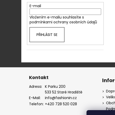
E-mail
Vložením e-mailu souhlasíte s
podmínkami ochrany osobních údajů
PŘIHLÁSIT SE
Z
á
Kontakt
Info
p
Adresa:
K Parku 200
a
Dopr
533 52 Staré Hradiště
t
Velik
E-Mail:
info@fashionin.cz
í
Obch
Telefon:
+420 728 520 028
Podm
údaj