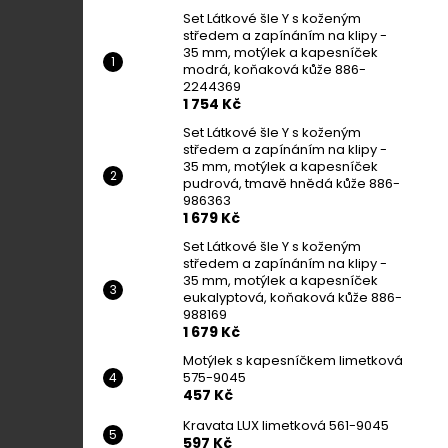
Set Látkové šle Y s koženým
středem a zapínáním na klipy -
35 mm, motýlek a kapesníček
modrá, koňaková kůže 886-
2244369
1 754 Kč
Set Látkové šle Y s koženým
středem a zapínáním na klipy -
35 mm, motýlek a kapesníček
pudrová, tmavě hnědá kůže 886-
986363
1 679 Kč
Set Látkové šle Y s koženým
středem a zapínáním na klipy -
35 mm, motýlek a kapesníček
eukalyptová, koňaková kůže 886-
988169
1 679 Kč
Motýlek s kapesníčkem limetková
575-9045
457 Kč
Kravata LUX limetková 561-9045
597 Kč