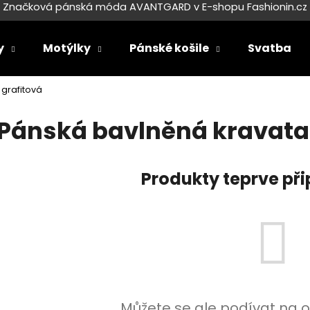
Značková pánská móda AVANTGARD v E-shopu Fashionin.cz
y
Motýlky
Pánské košile
Svatba
Co potřebujete najít?
grafitová
Pánská bavlněná kravata
HLEDAT
Produkty teprve př
Doporučujeme
SET LÁTKOVÉ ŠLE Y S KOŽENÝM
SET LÁTKOVÉ ŠL
Můžete se ale podívat na o