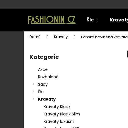
K
o
Přejít
Zpět
Zpět
š
na
Šle
Kravat
do
do
í
obsah
k
obchodu
obchodu
Domů
Kravaty
Pánská bavlněná kravata 
P
o
Kategorie
Přeskočit
s
kategorie
t
Akce
r
Rozbalené
a
Sady
n
Šle
n
Kravaty
í
Kravaty Klasik
p
Kravaty Klasik Slim
a
Kravaty luxusní
SET LÁTKOVÉ ŠLE Y S KOŽENÝM
n