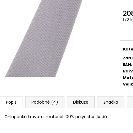
STŘEDEM A ZAPÍNÁNÍM NA KLIPY - 35
STŘEDEM A ZAPÍN
MM, MOTÝLEK A KAPESNÍČEK PUDROVÁ,
MM, MOTÝLEK A 
TMAVĚ HNĚDÁ KŮŽE 886-986363
EUKALYPTOVÁ, 
20
988169
1 679 Kč
172 
1 679 Kč
Měr
cena
Kate
Záru
EAN
:
Bar
Mate
Veli
Popis
Podobné (4)
Diskuze
Značka
Chlapecká kravata, materiál 100% polyester, šedá