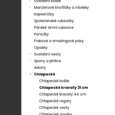
STŘEDEM A ZAPÍNÁNÍM NA KLIPY - 35
Svatební košile
e
MM, MOTÝLEK A KAPESNÍČEK MODRÁ,
Manžetové knoflíčky a návleky
KOŇAKOVÁ KŮŽE 886-2244369
l
Kapesníčky
1 754 Kč
Společenské rukavičky
Pánské zimní rukavice
Ponožky
Frakové a smokingové pásy
Opasky
Svatební vesty
Spony a jehlice
Askoty
Chlapecké
Chlapecké košile
Chlapecké kravaty 31 cm
Chlapecké kravaty 44 cm
Chlapecké regaty
Chlapecké vesty
Chlapecké opasky