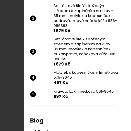
Set Látkové šle Y s koženým
středem a zapínáním na klipy -
35 mm, motýlek a kapesníček
pudrová, tmavě hnědá kůže 886-
986363
1 679 Kč
Set Látkové šle Y s koženým
středem a zapínáním na klipy -
35 mm, motýlek a kapesníček
eukalyptová, koňaková kůže 886-
988169
1 679 Kč
Motýlek s kapesníčkem limetková
575-9045
457 Kč
Kravata LUX limetková 561-9045
597 Kč
Blog