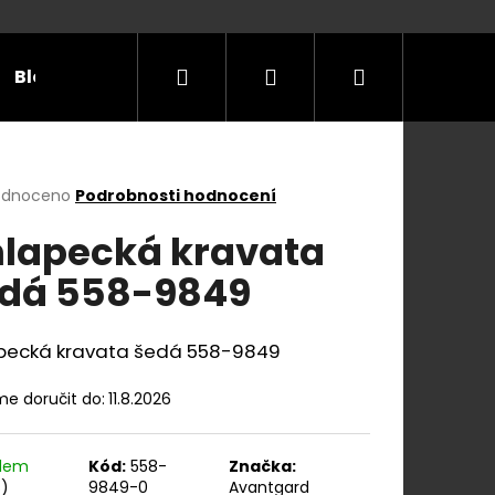
Hledat
Přihlášení
Nákupní
Blog
Příležitosti
Velikostní tabulky
Do
košík
rné
odnoceno
Podrobnosti hodnocení
cení
lapecká kravata
ktu
dá 558-9849
ček.
pecká kravata šedá 558-9849
e doručit do:
11.8.2026
adem
Kód:
558-
Značka:
E Y S KOŽENÝM
s)
9849-0
Avantgard