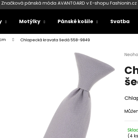
Značková pánská móda AVANTGARD v E-shopu Fashionin.cz
y
Motýlky
Pánské košile
Svatba
Co potřebujete najít?
 cm
Chlapecká kravata šedá 558-9849
Průmě
Neoh
HLEDAT
hodno
Ch
produ
je
še
0,0
Doporučujeme
z
5
hvězdi
Chla
Můžem
Skl
SET LÁTKOVÉ ŠLE Y S KOŽENÝM
SET LÁTKOVÉ ŠL
(4 k