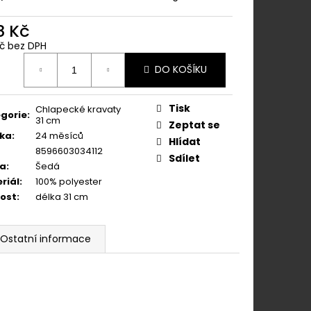
ÁNÍM NA KLIPY - 35
KAPESNÍČEK
KOŇAKOVÁ KŮŽE 886-
8 Kč
Kč bez DPH
ná
DO KOŠÍKU
:
Tisk
Chlapecké kravaty
gorie
:
31 cm
Zeptat se
ka
:
24 měsíců
Hlídat
8596603034112
Sdílet
va
:
Šedá
riál
:
100% polyester
kost
:
délka 31 cm
Ostatní informace