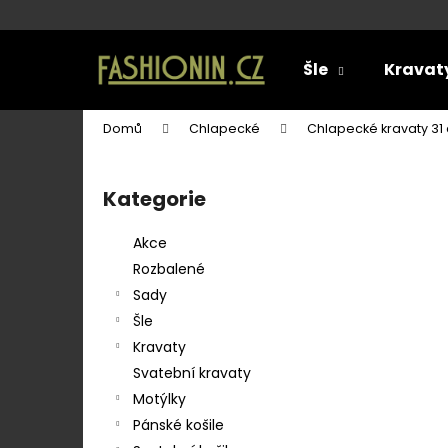
K
o
Přejít
Zpět
Zpět
na
š
Šle
Kravat
obsah
do
do
í
k
obchodu
obchodu
Domů
Chlapecké
Chlapecké kravaty 31
P
o
Kategorie
Přeskočit
s
kategorie
t
Akce
r
Rozbalené
a
Sady
n
Šle
n
Kravaty
í
Svatební kravaty
p
Motýlky
a
Pánské košile
SET LÁTKOVÉ ŠLE Y S KOŽENÝM
n