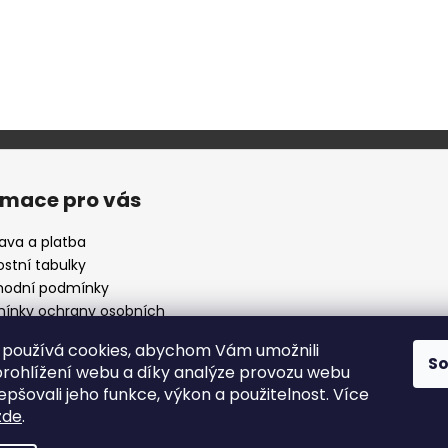
rmace pro vás
ava a platba
ostní tabulky
odní podmínky
ínky ochrany osobních
ů
používá cookies, abychom Vám umožnili
 nějaké otázky ?
S
rohlížení webu a díky analýze provozu webu
epšovali jeho funkce, výkon a použitelnost. Více
zde
.