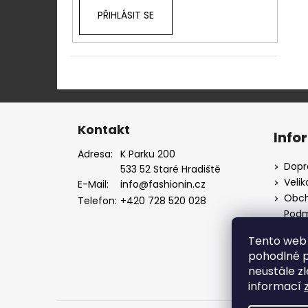
PŘIHLÁSIT SE
Z
á
Kontakt
Info
p
Adresa:
K Parku 200
a
Dopr
533 52 Staré Hradiště
t
Velik
E-Mail:
info@fashionin.cz
í
Obch
Telefon:
+420 728 520 028
Podm
údaj
Tento web 
Máte
pohodlné p
neustále zl
informací