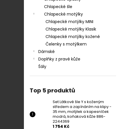
Chlapecké šle
Chlapecké motýlky
Chlapecké motýlky MINI
Chlapecké motýlky Klasik
Chlapecké motýlky kožené
Čelenky s motýlkem
Dámské
Doplňky z pravé kůže
Šály
Top 5 produktů
Set Látkové šle Y s koženým
středem a zapínáním na klipy -
35 mm, motýlek a kapesníček
modrá, koňaková kůže 886-
2244369
1 754 Kč