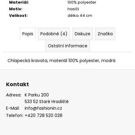
Materiál
:
100% polyester
PUDROVÁ,
TMAVĚ
Motiv
:
hasiči
HNĚDÁ
Velikost
:
délka 44 cm
KŮŽE
886-
986363
Popis
Podobné (4)
Diskuze
Značka
1
679
Ostatní informace
Kč
Chlapecká kravata, materiál 100% polyester, modrá
Z
á
Kontakt
p
a
Adresa:
K Parku 200
533 52 Staré Hradiště
t
E-Mail:
info@fashionin.cz
í
Telefon:
+420 728 520 028