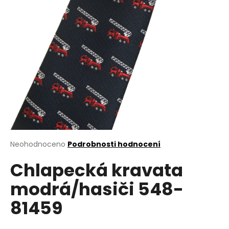
a
j
í
t
?
HLEDAT
Průměrné
Neohodnoceno
Podrobnosti hodnocení
hodnocení
D
Chlapecká kravata
produktu
o
je
modrá/hasiči 548-
0,0
p
z
o
81459
5
r
hvězdiček.
u