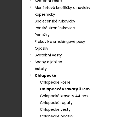
STŘEDEM A ZAPÍNÁNÍM NA KLIPY - 35
Svatební košile
e
MM, MOTÝLEK A KAPESNÍČEK MODRÁ,
Manžetové knoflíčky a návleky
KOŇAKOVÁ KŮŽE 886-2244369
l
Kapesníčky
1 754 Kč
Společenské rukavičky
Pánské zimní rukavice
Ponožky
Frakové a smokingové pásy
Opasky
Svatební vesty
Spony a jehlice
Askoty
Chlapecké
Chlapecké košile
Chlapecké kravaty 31 cm
Chlapecké kravaty 44 cm
Chlapecké regaty
Chlapecké vesty
Chlapecké opasky