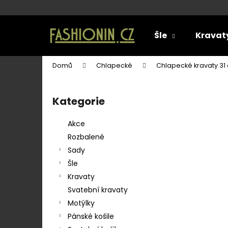
K
o
Přejít
Zpět
Zpět
na
š
Šle
Kravat
obsah
do
do
í
k
obchodu
obchodu
Domů
Chlapecké
Chlapecké kravaty 31
P
o
Kategorie
Přeskočit
s
kategorie
t
Akce
r
Rozbalené
a
Sady
n
Šle
n
Kravaty
í
Svatební kravaty
p
Motýlky
a
Pánské košile
SET LÁTKOVÉ ŠLE Y S KOŽENÝM
n