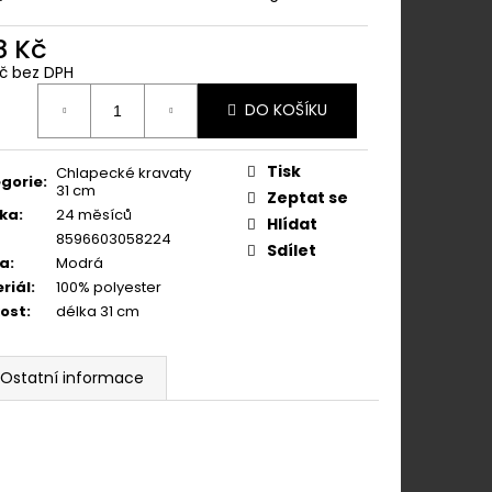
ÁNÍM NA KLIPY - 35
KAPESNÍČEK
KOŇAKOVÁ KŮŽE 886-
8 Kč
Kč bez DPH
ná
DO KOŠÍKU
:
Tisk
Chlapecké kravaty
gorie
:
31 cm
Zeptat se
ka
:
24 měsíců
Hlídat
8596603058224
Sdílet
va
:
Modrá
riál
:
100% polyester
kost
:
délka 31 cm
Ostatní informace