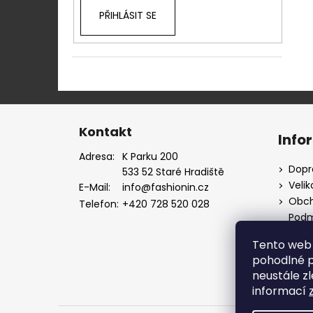
PŘIHLÁSIT SE
Z
á
Kontakt
Info
p
Adresa:
K Parku 200
a
Dopr
533 52 Staré Hradiště
t
Velik
E-Mail:
info@fashionin.cz
í
Obch
Telefon:
+420 728 520 028
Podm
údaj
Tento web 
Máte
pohodlné p
neustále zl
informací