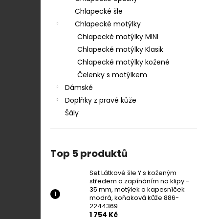
Chlapecké šle
Chlapecké motýlky
Chlapecké motýlky MINI
Chlapecké motýlky Klasik
Chlapecké motýlky kožené
Čelenky s motýlkem
Dámské
Doplňky z pravé kůže
Šály
Top 5 produktů
Set Látkové šle Y s koženým
středem a zapínáním na klipy -
35 mm, motýlek a kapesníček
modrá, koňaková kůže 886-
2244369
1 754 Kč