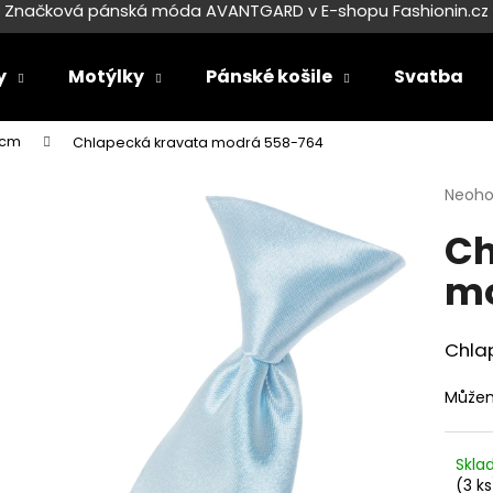
Značková pánská móda AVANTGARD v E-shopu Fashionin.cz
y
Motýlky
Pánské košile
Svatba
Co potřebujete najít?
 cm
Chlapecká kravata modrá 558-764
Průmě
Neoh
HLEDAT
hodno
Ch
produ
je
mo
0,0
Doporučujeme
z
5
hvězdi
Chla
Můžem
Skl
SET LÁTKOVÉ ŠLE Y S KOŽENÝM
SET LÁTKOVÉ ŠL
(3 ks