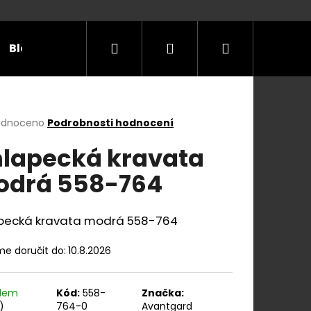
Hledat
Přihlášení
Nákupní
Blog
Příležitosti
Velikostní tabulky
Do
košík
rné
odnoceno
Podrobnosti hodnocení
cení
lapecká kravata
ktu
drá 558-764
ček.
pecká kravata modrá 558-764
e doručit do:
10.8.2026
adem
Kód:
558-
Značka:
E Y S KOŽENÝM
)
764-0
Avantgard