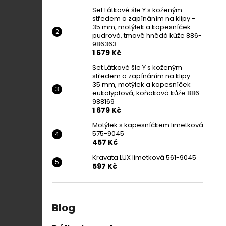
Set Látkové šle Y s koženým
středem a zapínáním na klipy -
35 mm, motýlek a kapesníček
pudrová, tmavě hnědá kůže 886-
986363
1 679 Kč
Set Látkové šle Y s koženým
středem a zapínáním na klipy -
35 mm, motýlek a kapesníček
eukalyptová, koňaková kůže 886-
988169
1 679 Kč
Motýlek s kapesníčkem limetková
575-9045
457 Kč
Kravata LUX limetková 561-9045
597 Kč
Blog