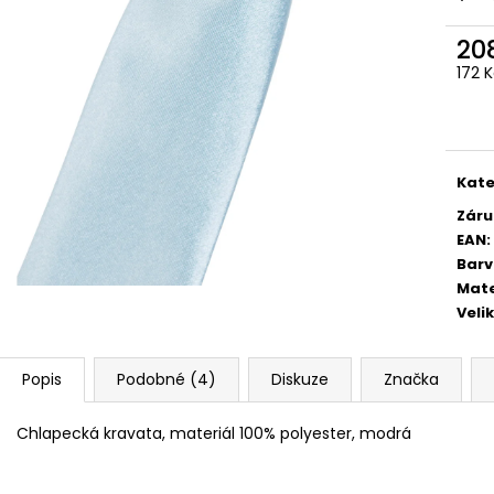
STŘEDEM A ZAPÍNÁNÍM NA KLIPY - 35
STŘEDEM A ZAPÍN
MM, MOTÝLEK A KAPESNÍČEK PUDROVÁ,
MM, MOTÝLEK A 
TMAVĚ HNĚDÁ KŮŽE 886-986363
EUKALYPTOVÁ, 
20
988169
1 679 Kč
172 
1 679 Kč
Měr
cena
Kate
Záru
EAN
:
Bar
Mate
Veli
Popis
Podobné (4)
Diskuze
Značka
Chlapecká kravata, materiál 100% polyester, modrá