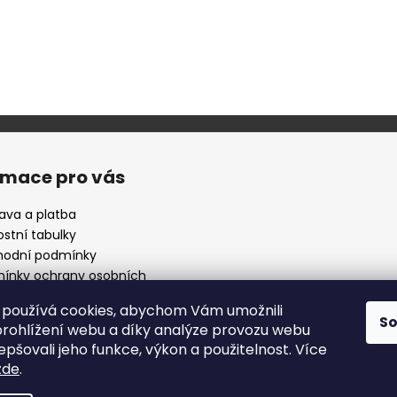
rmace pro vás
ava a platba
ostní tabulky
odní podmínky
ínky ochrany osobních
ů
používá cookies, abychom Vám umožnili
 nějaké otázky ?
S
rohlížení webu a díky analýze provozu webu
epšovali jeho funkce, výkon a použitelnost. Více
zde
.