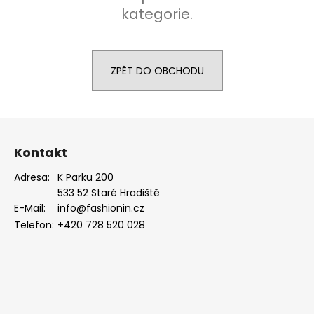
kategorie.
a
j
í
t
ZPĚT DO OBCHODU
?
Z
á
Kontakt
p
HLEDAT
a
Adresa:
K Parku 200
533 52 Staré Hradiště
t
E-Mail:
info@fashionin.cz
í
D
Telefon:
+420 728 520 028
o
p
o
r
u