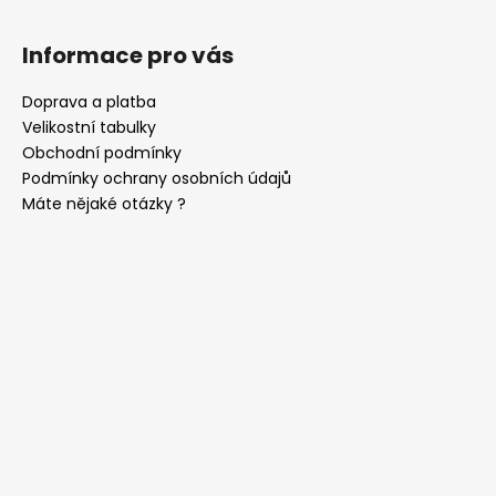
č
u
j
Informace pro vás
e
m
Doprava a platba
e
Velikostní tabulky
Obchodní podmínky
Podmínky ochrany osobních údajů
KRAVATA
Máte nějaké otázky ?
LUX
LIMETKOVÁ
561-
9045
597
Kč