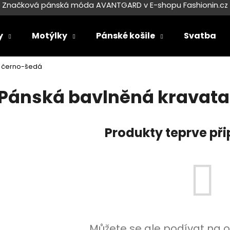
Značková pánská móda AVANTGARD v E-shopu Fashionin.cz
y
Motýlky
Pánské košile
Svatba
Co potřebujete najít?
a černo-šedá
Pánská bavlněná kravata
HLEDAT
Produkty teprve př
Doporučujeme
SET LÁTKOVÉ ŠLE Y S KOŽENÝM
SET LÁTKOVÉ ŠL
Můžete se ale podívat na o