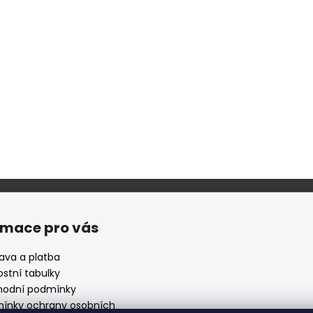
rmace pro vás
ava a platba
ostní tabulky
odní podmínky
ínky ochrany osobních