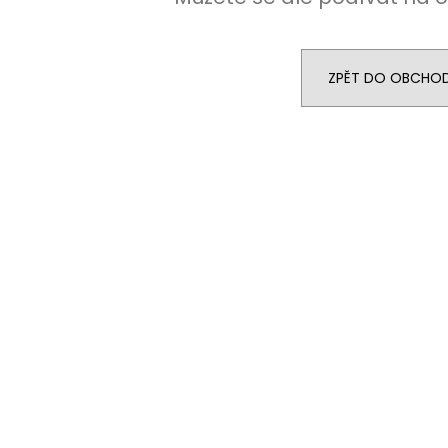
STŘEDEM A ZAPÍNÁNÍM NA KLIPY - 35
STŘEDEM A ZAPÍN
MM, MOTÝLEK A KAPESNÍČEK MODRÁ,
MM, MOTÝLEK A
KOŇAKOVÁ KŮŽE 886-2244369
TMAVĚ HNĚDÁ K
1 754 Kč
1 679 Kč
ZPĚT DO OBCHO