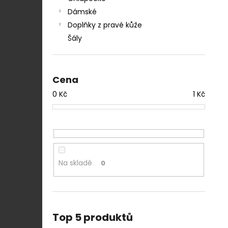
Dámské
Doplňky z pravé kůže
Šály
Cena
0
Kč
1
Kč
Na skladě
0
Top 5 produktů