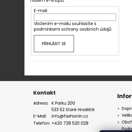
našem e-shopu.
E-mail
Vložením e-mailu souhlasíte s
podmínkami ochrany osobních údajů
PŘIHLÁSIT SE
Z
á
Kontakt
Info
p
Adresa:
K Parku 200
a
Dopr
533 52 Staré Hradiště
t
Velik
E-Mail:
info@fashionin.cz
í
Obch
Telefon:
+420 728 520 028
Podm