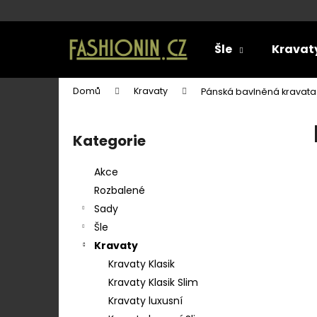
K
o
Přejít
Zpět
Zpět
š
na
Šle
Kravat
do
do
í
obsah
k
obchodu
obchodu
Domů
Kravaty
Pánská bavlněná kravat
P
o
Kategorie
Přeskočit
s
kategorie
t
Akce
r
Rozbalené
a
Sady
n
Šle
n
Kravaty
í
Kravaty Klasik
p
Kravaty Klasik Slim
a
Kravaty luxusní
KAPESNÍČEK DO SAKA LUX LILA / FIALOVÁ
n