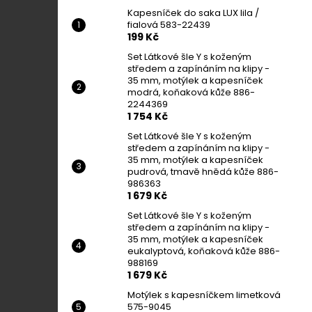
Kapesníček do saka LUX lila /
fialová 583-22439
199 Kč
Set Látkové šle Y s koženým
středem a zapínáním na klipy -
35 mm, motýlek a kapesníček
modrá, koňaková kůže 886-
2244369
1 754 Kč
Set Látkové šle Y s koženým
středem a zapínáním na klipy -
35 mm, motýlek a kapesníček
pudrová, tmavě hnědá kůže 886-
986363
1 679 Kč
Set Látkové šle Y s koženým
středem a zapínáním na klipy -
35 mm, motýlek a kapesníček
eukalyptová, koňaková kůže 886-
988169
1 679 Kč
Motýlek s kapesníčkem limetková
575-9045