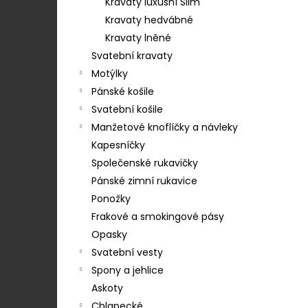
583-22439
Kravaty luxusní Slim
e
199 Kč
Kravaty hedvábné
l
Kravaty lněné
Svatební kravaty
Motýlky
Pánské košile
Svatební košile
Manžetové knoflíčky a návleky
Kapesníčky
Společenské rukavičky
Pánské zimní rukavice
Ponožky
Frakové a smokingové pásy
Opasky
Svatební vesty
Spony a jehlice
Askoty
Chlapecké