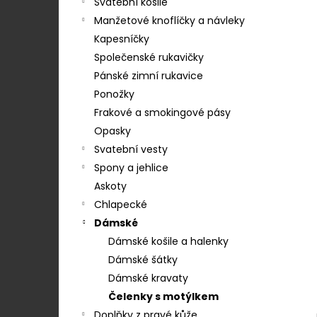
STŘEDEM A ZAPÍNÁNÍM NA KLIPY - 35
Svatební košile
e
MM, MOTÝLEK A KAPESNÍČEK MODRÁ,
Manžetové knoflíčky a návleky
KOŇAKOVÁ KŮŽE 886-2244369
l
Kapesníčky
1 754 Kč
Společenské rukavičky
Pánské zimní rukavice
Ponožky
Frakové a smokingové pásy
Opasky
Svatební vesty
Spony a jehlice
Askoty
Chlapecké
Dámské
Dámské košile a halenky
Dámské šátky
Dámské kravaty
Čelenky s motýlkem
Doplňky z pravé kůže