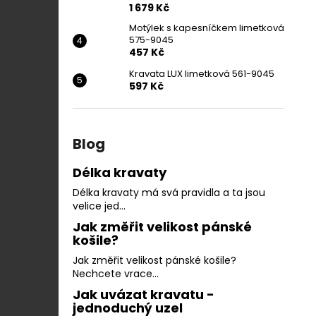
1 679 Kč
Motýlek s kapesníčkem limetková
575-9045
457 Kč
Kravata LUX limetková 561-9045
597 Kč
Blog
Délka kravaty
Délka kravaty má svá pravidla a ta jsou
velice jed...
Jak změřit velikost pánské
košile?
Jak změřit velikost pánské košile?
Nechcete vrace...
Jak uvázat kravatu -
jednoduchý uzel