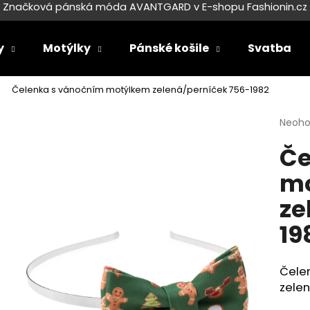
Značková pánská móda AVANTGARD v E-shopu Fashionin.cz
y
Motýlky
Pánské košile
Svatba
Co potřebujete najít?
Čelenka s vánočním motýlkem zelená/perníček 756-1982
Průmě
Neoh
HLEDAT
hodno
Če
produ
je
m
0,0
Doporučujeme
z
ze
5
hvězdi
19
Čele
zele
SET LÁTKOVÉ ŠLE Y S KOŽENÝM
SET LÁTKOVÉ ŠL