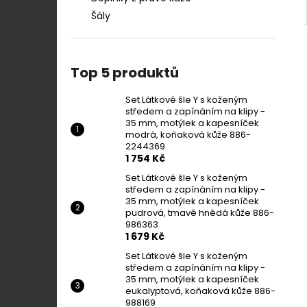
Šály
Top 5 produktů
Set Látkové šle Y s koženým
středem a zapínáním na klipy -
35 mm, motýlek a kapesníček
modrá, koňaková kůže 886-
2244369
1 754 Kč
Set Látkové šle Y s koženým
středem a zapínáním na klipy -
35 mm, motýlek a kapesníček
pudrová, tmavě hnědá kůže 886-
986363
1 679 Kč
Set Látkové šle Y s koženým
středem a zapínáním na klipy -
35 mm, motýlek a kapesníček
eukalyptová, koňaková kůže 886-
988169