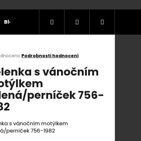
Hledat
Přihlášení
Nákupní
Blog
Příležitosti
Velikostní tabulky
Do
košík
rné
odnoceno
Podrobnosti hodnocení
cení
lenka s vánočním
ktu
otýlkem
lená/perníček 756-
ček.
82
nka s vánočním motýlkem
ná/perníček 756-1982
E Y S KOŽENÝM