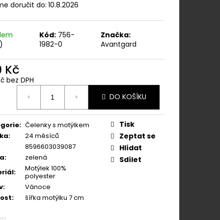
ÁNÍM NA KLIPY - 35
e doručit do:
10.8.2026
KAPESNÍČEK
KOŇAKOVÁ KŮŽE 886-
adem
Kód:
756-
Značka:
)
1982-0
Avantgard
9 Kč
Kč bez DPH
ná
DO KOŠÍKU
:
Tisk
gorie
:
Čelenky s motýlkem
ka
:
24 měsíců
Zeptat se
8596603039087
Hlídat
va
:
zelená
Sdílet
Motýlek 100%
riál
:
polyester
v
:
Vánoce
kost
:
šířka motýlku 7 cm