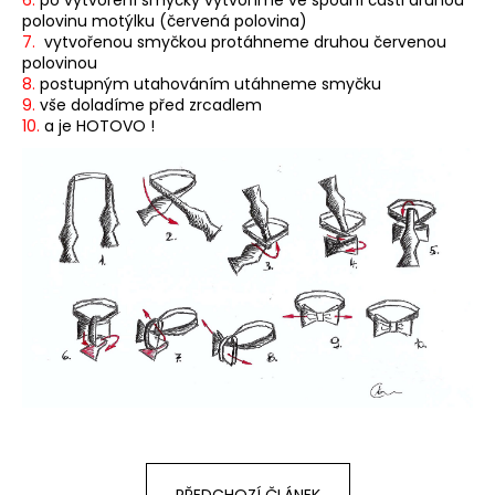
polovinu motýlku (červená polovina)
a
7.
vytvořenou smyčkou protáhneme druhou červenou
j
polovinou
í
8.
postupným utahováním utáhneme smyčku
9.
vše doladíme před zrcadlem
t
10.
a je HOTOVO !
?
HLEDAT
D
o
p
o
r
u