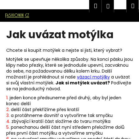
K
Značková pánská móda AVANTGARD v E-shopu Fashionin.cz
Hledat
Náku
M
Přihlášen
o
Přejít
Zpět
Zpět
košík
na
š
obsah
í
Jak uvázat motýlka
C
k
o
p
Chcete si koupit motýlek a nejste si jisti, který vybrat?
o
Motýlek se upevňuje několika způsoby. Na konci pásku jsou
t
klipy nebo přezky, které se jednoduše upevní, zacvaknou
do sebe, na požadovanou délku kolem krku. Další
ř
možností je prohlédnout si naše
vázací motýlky
a uvázat
e
si svůj vlastní motýlek.
Jak si motýlek uvázat?
Podívejte
b
se na jednoduchý návod.
u
1.
jeden konce předsuneme před druhý, aby byl jeden
konec delší
j
2
. delší část překřížíme přes kratší
e
3.
a protáhneme dovnitř a vytvoříme tak smyčku
t
4.
zbývající kratší část složíme do tvaru motýlka
5.
ponechanou delší část nyní středem přeložíme dolů
e
přes první část motýlku a vytvoříme smyčku
n
6.
po vytvoření smyčky vytvoříme ve spodní části druhou