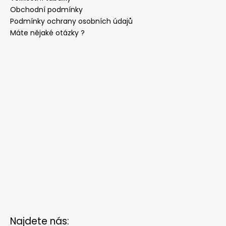
PUDROVÁ,
Obchodní podmínky
TMAVĚ
Podmínky ochrany osobních údajů
HNĚDÁ
KŮŽE
Máte nějaké otázky ?
886-
986363
1
679
Kč
Najdete nás: