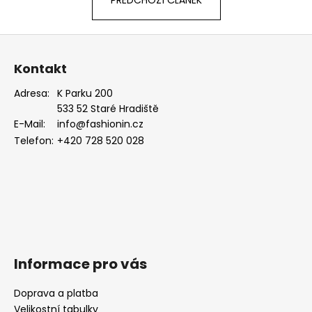
č
PŘEDCHOZÍ ČLÁNEK
u
j
Z
e
á
m
Kontakt
p
e
a
Adresa:
K Parku 200
533 52 Staré Hradiště
t
SET
E-Mail:
info@fashionin.cz
í
LÁTKOVÉ
Telefon:
+420 728 520 028
ŠLE
Y
S
KOŽENÝM
STŘEDEM
A
ZAPÍNÁNÍM
NA
KLIPY
-
35
Informace pro vás
MM,
MOTÝLEK
Doprava a platba
A
KAPESNÍČEK
Velikostní tabulky